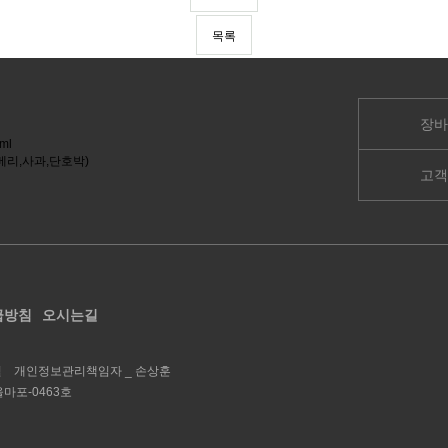
목록
장바
고객
급방침
오시는길
철
개인정보관리책임자 _
손상훈
울마포-0463호