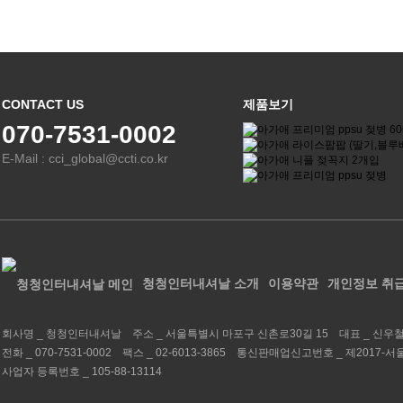
CONTACT US
제품보기
070-7531-0002
E-Mail : cci_global@ccti.co.kr
청청인터내셔날 소개
이용약관
개인정보 취
회사명 _
청청인터내셔날
주소 _
서울특별시 마포구 신촌로30길 15
대표 _
신우
전화 _
070-7531-0002
팩스 _
02-6013-3865
통신판매업신고번호 _
제2017-서
사업자 등록번호 _
105-88-13114