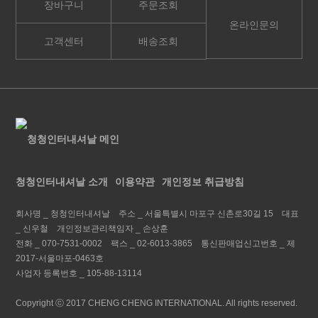
장바구니
주문조회
온라인문의
고객센터
배송조회
청청인터내셔날 소개
이용약관
개인정보 취급방침
회사명 _
청청인터내셔날
주소 _
서울특별시 마포구 신촌로30길 15
대표
_
신우철
개인정보관리책임자 _
손상훈
전화 _
070-7531-0002
팩스 _
02-6013-3865
통신판매업신고번호 _
제
2017-서울마포-0463호
사업자 등록번호 _
105-88-13114
Copyright ⓒ 2017 CHENG CHENG INTERNATIONAL. All rights reserved.