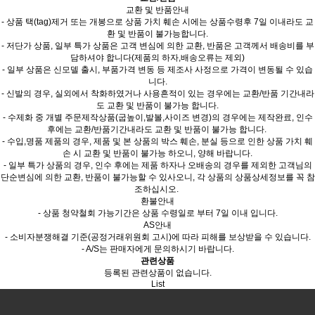
교환 및 반품안내
- 상품 택(tag)제거 또는 개봉으로 상품 가치 훼손 시에는 상품수령후 7일 이내라도 교
환 및 반품이 불가능합니다.
- 저단가 상품, 일부 특가 상품은 고객 변심에 의한 교환, 반품은 고객께서 배송비를 부
담하셔야 합니다(제품의 하자,배송오류는 제외)
- 일부 상품은 신모델 출시, 부품가격 변동 등 제조사 사정으로 가격이 변동될 수 있습
니다.
- 신발의 경우, 실외에서 착화하였거나 사용흔적이 있는 경우에는 교환/반품 기간내라
도 교환 및 반품이 불가능 합니다.
- 수제화 중 개별 주문제작상품(굽높이,발볼,사이즈 변경)의 경우에는 제작완료, 인수
후에는 교환/반품기간내라도 교환 및 반품이 불가능 합니다.
- 수입,명품 제품의 경우, 제품 및 본 상품의 박스 훼손, 분실 등으로 인한 상품 가치 훼
손 시 교환 및 반품이 불가능 하오니, 양해 바랍니다.
- 일부 특가 상품의 경우, 인수 후에는 제품 하자나 오배송의 경우를 제외한 고객님의
단순변심에 의한 교환, 반품이 불가능할 수 있사오니, 각 상품의 상품상세정보를 꼭 참
조하십시오.
환불안내
- 상품 청약철회 가능기간은 상품 수령일로 부터 7일 이내 입니다.
AS안내
- 소비자분쟁해결 기준(공정거래위원회 고시)에 따라 피해를 보상받을 수 있습니다.
- A/S는 판매자에게 문의하시기 바랍니다.
관련상품
등록된 관련상품이 없습니다.
List